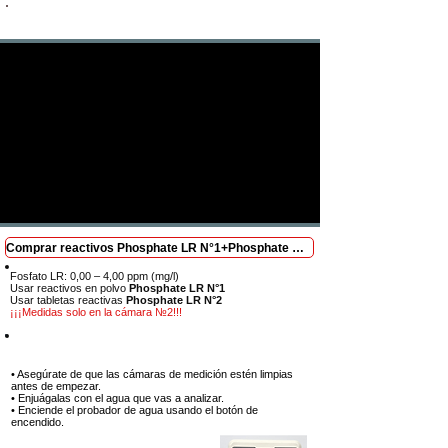
Se requiere una visualización completa: cada paso
es crucial para obtener resultados
Comprar reactivos Phosphate LR N°1+Phosphate LR N°2
Fosfato LR: 0,00 – 4,00 ppm (mg/l)
Usar reactivos en polvo
Phosphate LR N°1
Usar tabletas reactivas
Phosphate LR N°2
¡¡¡Medidas solo en la cámara №2!!!
Paso 1
• Asegúrate de que las cámaras de medición estén limpias
antes de empezar.
• Enjuágalas con el agua que vas a analizar.
• Enciende el probador de agua usando el botón de
encendido.