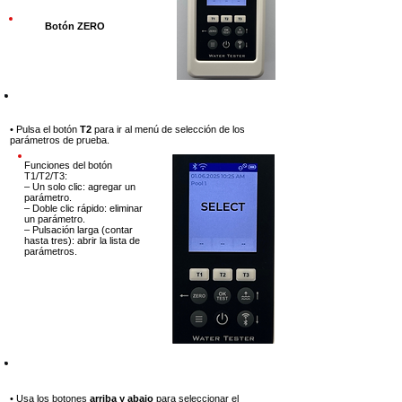
Botón ZERO
Paso 4
• Pulsa el botón
T2
para ir al
menú de selección de los
parámetros de prueba.
Funciones del botón
T1/T2/T3:
– Un solo clic: agregar un
parámetro.
– Doble clic rápido: eliminar
un parámetro.
– Pulsación larga (contar
hasta tres): abrir la lista de
parámetros.
Paso 5
• Usa los botones
arriba y abajo
para seleccionar el