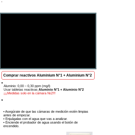
Se requiere una visualización completa: cada paso es
crucial para obtener resultados
Comprar reactivos Aluminium N°1 + Aluminium N°2
Aluminio: 0,00 – 0,30 ppm (mg/l)
Usar tabletas reactivas
Aluminio N°1 + Aluminio N°2
¡¡¡Medidas solo en la cámara №2!!!
Paso 1
• Asegúrate de que las cámaras de medición estén limpias
antes de empezar.
• Enjuágalas con el agua que vas a analizar.
• Enciende el probador de agua usando el botón de
encendido.