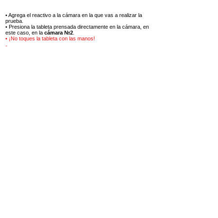
Paso 9
• Agrega el reactivo a la cámara en la que vas a realizar la
prueba.
• Presiona la tableta prensada directamente en la cámara, en
este caso, en la
cámara №2
.
• ¡No toques la tableta con las manos!
Añadir 1 tableta de
Aluminio N°2
Step-10
• Using a special stirring stick, first
crush the
pressed reagent tablet, and
then stir until it is
completely
dissolved.