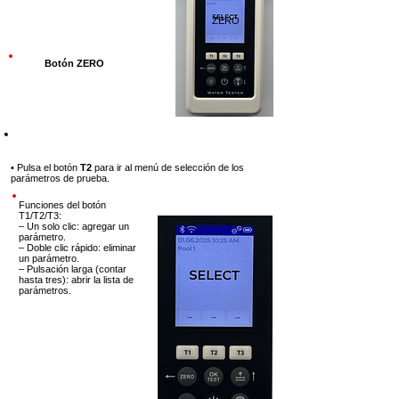
ZERO
Botón ZERO
Paso 4
• Pulsa el botón
T2
para ir al
menú de selección de los
parámetros de prueba.
Funciones del botón
T1/T2/T3:
– Un solo clic: agregar un
parámetro.
– Doble clic rápido: eliminar
un parámetro.
– Pulsación larga (contar
hasta tres): abrir la lista de
parámetros.