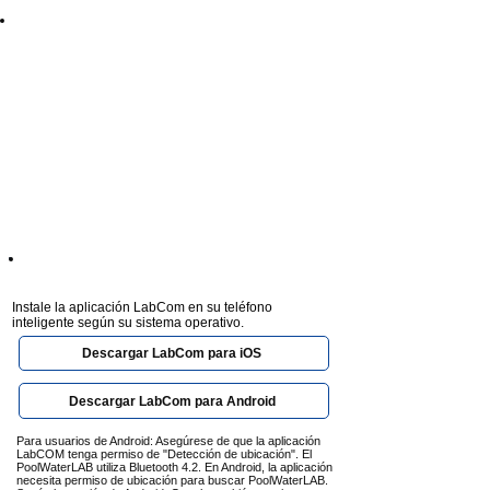
Use of the cloud
Paso 4
Instale la aplicación LabCom en su teléfono
inteligente según su sistema operativo.
Descargar LabCom para iOS
Descargar LabCom para Android
Para usuarios de Android: Asegúrese de que la aplicación
LabCOM tenga permiso de "Detección de ubicación". El
PoolWaterLAB utiliza Bluetooth 4.2. En Android, la aplicación
necesita permiso de ubicación para buscar PoolWaterLAB.