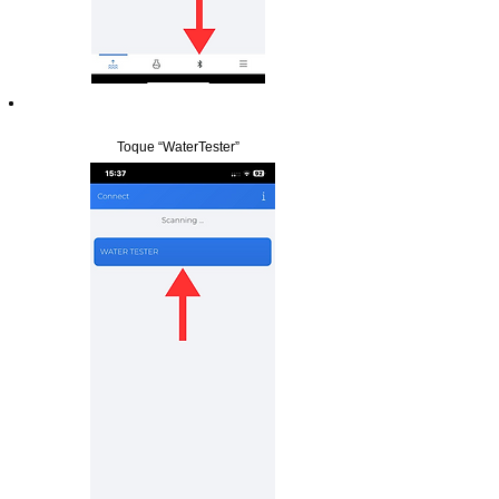
Paso 7
Toque “WaterTester”