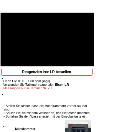
Vollständige Betrachtung erforderlich: Jeder Schritt
ist entscheidend, um Ergebnisse zu erzielen
Reagenzien Iron LR bestellen
Eisen LR: 0,00 – 1,00 ppm (mg/l)
Verwenden Sie Tablettenreagenzien
Eisen LR
Messungen nur in Kammer Nr. 2!!!
Schritt 1
• Stellen Sie sicher, dass die Messkammern vorher sauber
sind.
• Spülen Sie sie mit dem Wasser ab, das Sie testen möchten.
• Schalten Sie den Wassertester mit der Einschalttaste ein.
Messkammer