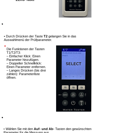
Schritt 4
• Durch Drücken der Taste
T2
gelangen Sie in das
Auswahlmenü der
Prüfparameter.
Die Funktionen der Tasten
T1/T2/T3:
– Einfacher Klick: Einen
Parameter hinzufügen.
– Doppelter Schnellklick:
Einen Parameter entfernen.
– Langes Drücken (bis drei
zählen): Parameterliste
öffnen.
Schritt 5
Wählen Sie mit den
Auf- und Ab-
Tasten den gewünschten
•
Parameter für die Messung aus.