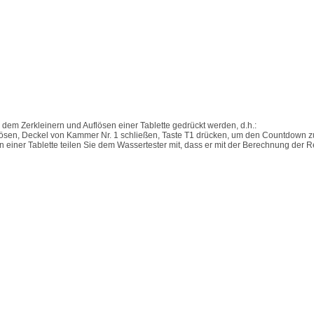
 dem Zerkleinern und Auflösen einer Tablette gedrückt werden, d.h.:
lösen, Deckel von Kammer Nr. 1 schließen, Taste T1 drücken, um den Countdown zu
einer Tablette teilen Sie dem Wassertester mit, dass er mit der Berechnung der Re
Multiple Parameters Video Tutorial - Liquid Mode