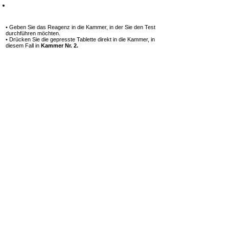
Schritt 11
• Geben Sie das Reagenz in die Kammer, in der Sie den Test
durchführen möchten.
• Drücken Sie die gepresste Tablette direkt in die Kammer, in
diesem Fall in
Kammer Nr. 2.
Berühren Sie das Tablet nicht mit den Händen!
1 Tablette
Copper
Nr. 2
hinzufügen
Schritt 12
• Mit einem speziellen Rührstab
die gepresste
Reagenztablette zunächst zerkleinern und
anschließend so
lange rühren, bis sie sich vollständig
aufgelöst hat.