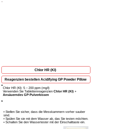
Vollständige Betrachtung erforderlich: Jeder Schritt
ist entscheidend, um Ergebnisse zu erzielen
Chlor HR (KI)
Reagenzien bestellen Acidifying GP Powder Pillow
Chlor HR (Kl): 5 – 200 ppm (mg/l)
Verwenden Sie Tablettenreagenzien
Chlor HR (KI)
+
Ansäuerndes GP-Pulverkissen
Schritt 1
• Stellen Sie sicher, dass die Messkammern vorher sauber
sind.
• Spülen Sie sie mit dem Wasser ab, das Sie testen möchten.
• Schalten Sie den Wassertester mit der Einschalttaste ein.