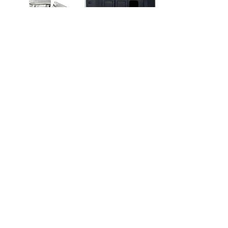
Schritt 10
• Mit einem speziellen Rührstab umrühren, bis sich alles
vollständig aufgelöst hat.
Spezialrührstab
Schritt 11